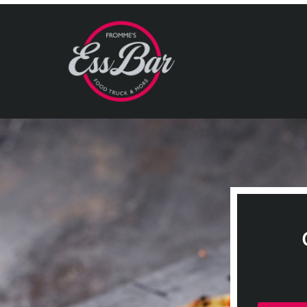
document.addEventListener('DOMContentLoaded', function() 
input.setAttribute('lang', 'de-DE'); input.setAttribute('step', '60