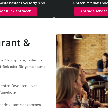
Gäste bestens versorgt sind.
einfach mit dazu bu
oodtruck anfragen
Anfrage senden
rant &
ine Atmosphäre, in der man
etränk oder für gemeinsame
iebten Favoriten – von
 Angebote.
Abende zusammenkommen.