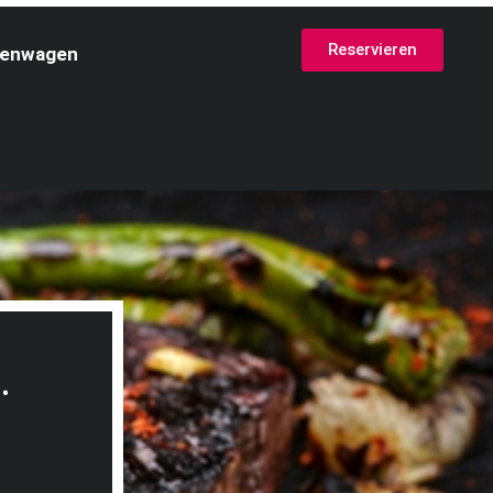
="time"]'); timeInputs.forEach(function(input) {
Reservieren
tenwagen
.