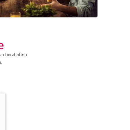
e
von herzhaften
n.