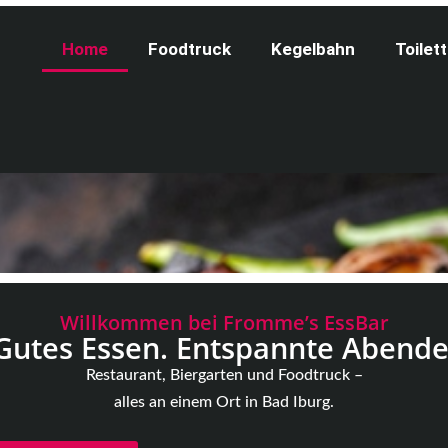
{ const timeInputs = document.querySelectorAll('input[type
'); }); });
Home
Foodtruck
Kegelbahn
Toilet
Willkommen bei Fromme’s EssBar
Gutes Essen. Entspannte Abende
Restaurant, Biergarten und Foodtruck –
alles an einem Ort in Bad Iburg.